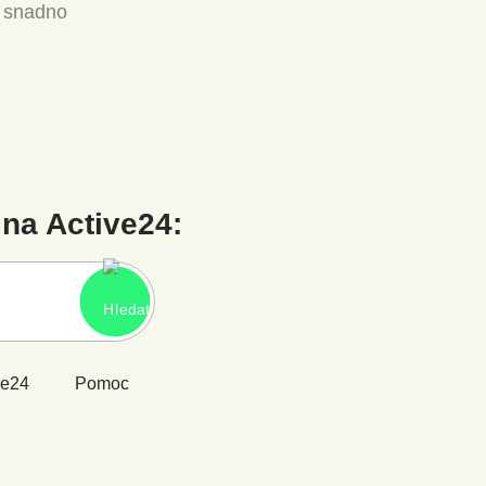
a snadno
na Active24:
ve24
Pomoc