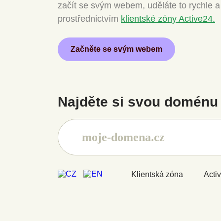
začít se svým webem, uděláte to rychle 
prostřednictvím
klientské zóny Active24.
Začněte se svým webem
Najděte si svou doménu 
Klientská zóna
Acti